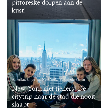
pittoreske dorpen aan de
kust!
Amerika
Citytrips
New York
Verenigde Staten
New York met tieners! De
citytrip naar de stad die nooit
slaapt!