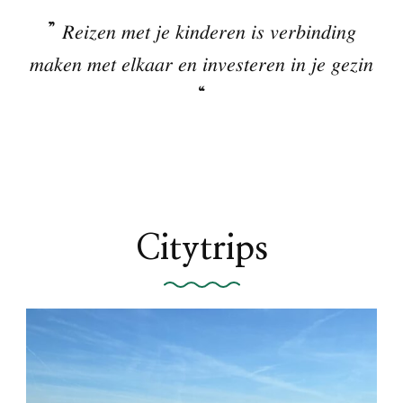
” 𝑅𝑒𝑖𝑧𝑒𝑛 𝑚𝑒𝑡 𝑗𝑒 𝑘𝑖𝑛𝑑𝑒𝑟𝑒𝑛 𝑖𝑠 𝑣𝑒𝑟𝑏𝑖𝑛𝑑𝑖𝑛𝑔
𝑚𝑎𝑘𝑒𝑛 𝑚𝑒𝑡 𝑒𝑙𝑘𝑎𝑎𝑟 𝑒𝑛 𝑖𝑛𝑣𝑒𝑠𝑡𝑒𝑟𝑒𝑛 𝑖𝑛 𝑗𝑒 𝑔𝑒𝑧𝑖𝑛
“
Citytrips