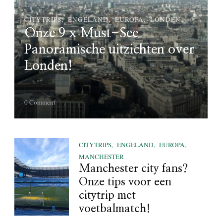
CITYTRIPS
ENGELAND
EUROPA
LONDEN
Onze 9 x Must-See
Panoramische uitzichten over
Londen!
on
0 Comment
Onze
9
x
CITYTRIPS
ENGELAND
EUROPA
Must-
See
MANCHESTER
Panoramische
Manchester city fans?
uitzichten
Onze tips voor een
over
citytrip met
Londen!
voetbalmatch!