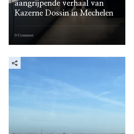
aangrijpende verhaal van
Kazerne Dossin in Mechelen
on
0 Comment
Ontdek
met
de
kinderen
het
aangrijpende
verhaal
van
Kazerne
Dossin
in
Mechelen