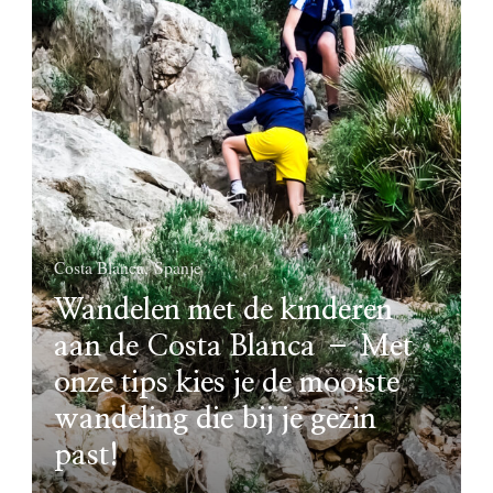
Costa Blanca
Spanje
Wandelen met de kinderen
aan de Costa Blanca – Met
onze tips kies je de mooiste
wandeling die bij je gezin
past!